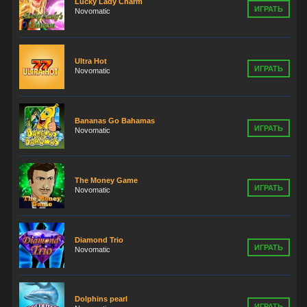
Lucky Lady Charm
ИГРАТЬ
Novomatic
Ultra Hot
ИГРАТЬ
Novomatic
Bananas Go Bahamas
ИГРАТЬ
Novomatic
The Money Game
ИГРАТЬ
Novomatic
Diamond Trio
ИГРАТЬ
Novomatic
Dolphins pearl
ИГРАТЬ