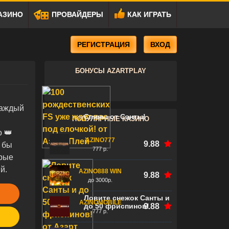
АЗИНО
ПРОВАЙДЕРЫ
КАК ИГРАТЬ
РЕГИСТРАЦИЯ
ВХОД
БОНУСЫ AZARTPLAY
каждый
Спины от Санты!
ПОПУЛЯРНЫЕ КАЗИНО
о 👑
AZINO777
9.88
я бы
777 р.
орые
й.
AZINO888 WIN
9.88
до 3000р.
Ловите снежок Санты и
AZINOMOBILE
9.88
до 50 фриспинов!
777 р.