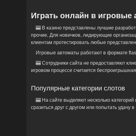
Играть онлайн в игровые
🎰 В казино представлены лучшие разработ
прочие. Для новичков, лидирующие организа
клиентам протестировать любые представленн
Игровые автоматы работают в формате flash 
🎰 Сотрудники сайта не предоставляют кл
игровом процессе считается беспроигрышная 
Популярные категории слотов
🎰 На сайте выделяют несколько категорий 
сразиться друг с другом или попытать удачу в 