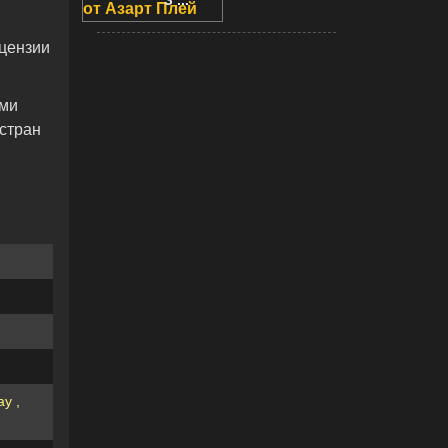
З ...
ицензии
ыми
 стран
ay ,