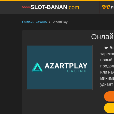
SLOT-BANAN
.com
И
Онлайн казино
AzartPlay
Онлайн
👑
А
зареко
новый 
продол
или на
минима
удивят