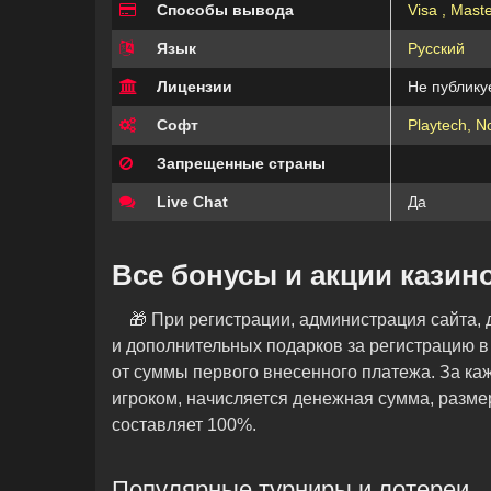
Способы вывода
Visa ,
Maste
Язык
Русский
Лицензии
Не публику
Софт
Playtech,
N
Запрещенные страны
Live Chat
Да
Все бонусы и акции казино
🎁 При регистрации, администрация сайта, 
и дополнительных подарков за регистрацию в
от суммы первого внесенного платежа. За ка
игроком, начисляется денежная сумма, размер
составляет 100%.
Популярные турниры и лотереи