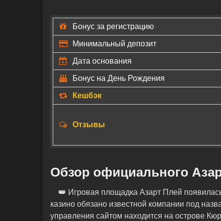
Бонус за регистрацию
Минимальный депозит
Дата основания
Бонус на День Рождения
Кешбэк
Отзывы
Обзор официального Азар
👑 Игровая площадка Азарт Плей появилась 
казино обязано известной компании под наз
управления сайтом находится на острове Кюр