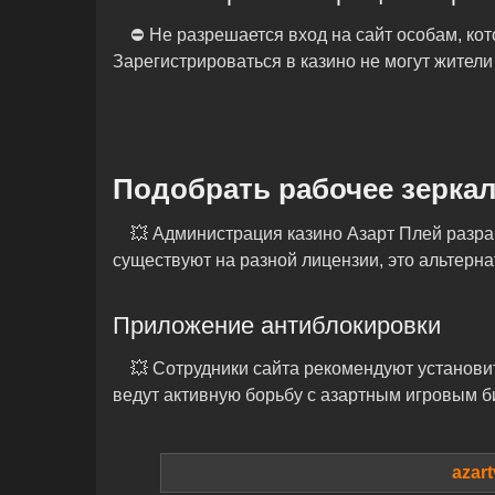
⛔️ Не разрешается вход на сайт особам, кот
Зарегистрироваться в казино не могут жител
Подобрать рабочее зеркал
💥 Администрация казино Азарт Плей разра
существуют на разной лицензии, это альтерн
Приложение антиблокировки
💥 Сотрудники сайта рекомендуют установи
ведут активную борьбу с азартным игровым б
azar