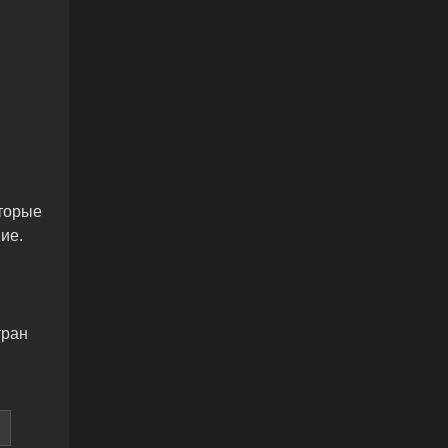
оторые
ие.
тран