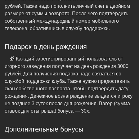
рублей. Также надо пополнить личный счет в двойном
размере от суммы возврата. После чего подтвердить
собственный международный номер мобильного
телефона, обратившись в службу поддержки.
Подарок в день рождения
🎁 Каждый зарегистрированный пользователь от
игорного заведения получает на день рождения 3000
рублей. Для получения подарка надо связаться со
службой поддержки клуба. Также нужно предоставить
скан собственного паспорта, чтобы подтвердить дату
рождения. Денежное вознаграждение выдается игроку
не позднее 3 суток после дня рождения. Вагер (сумма
ставок для отыгрыша) бонуса — 30х.
Дополнительные бонусы