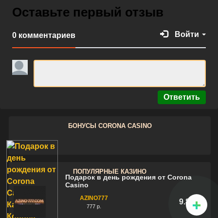
Оставьте первый отзыв
Войти
0 комментариев
Ответить
БОНУСЫ CORONA CASINO
ПОПУЛЯРНЫЕ КАЗИНО
Подарок в день рождения от Corona
Casino
AZINO777
9.88
777 р.