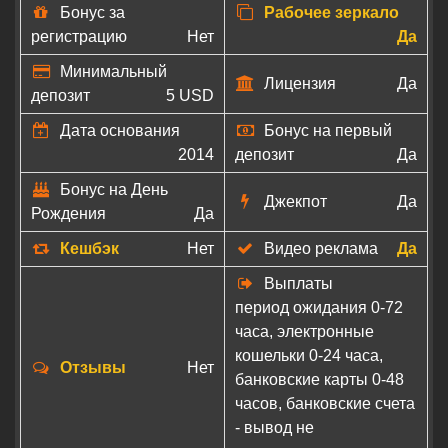
Бонус за
Рабочее зеркало
регистрацию
Нет
Да
Минимальный
Лицензия
Да
депозит
5 USD
Дата основания
Бонус на первый
2014
депозит
Да
Бонус на День
Джекпот
Да
Рождения
Да
Кешбэк
Нет
Видео реклама
Да
Выплаты
период ожидания 0-72
часа, электронные
кошельки 0-24 часа,
Отзывы
Нет
банковские карты 0-48
часов, банковские счета
- вывод не