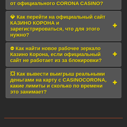
от официального CORONA CASINO?
💎 Как перейти на официальный сайт
КАЗИНО КОРОНА и
зарегистрироваться, что для этого
нужно?
⛔️ Как найти новое рабочее зеркало
Казино Корона, если официальный
сайт не работает из за блокировки?
💥 Как вывести выигрыш реальными
деньгами на карту с CASINOCORONA,
какие лимиты и сколько по времени
это занимает?