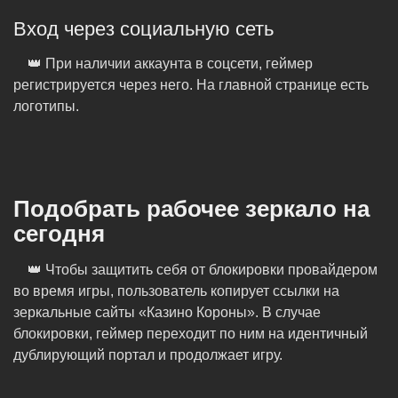
Вход через социальную сеть
👑 При наличии аккаунта в соцсети, геймер
регистрируется через него. На главной странице есть
логотипы.
Подобрать рабочее зеркало на
сегодня
👑 Чтобы защитить себя от блокировки провайдером
во время игры, пользователь копирует ссылки на
зеркальные сайты «Казино Короны». В случае
блокировки, геймер переходит по ним на идентичный
дублирующий портал и продолжает игру.