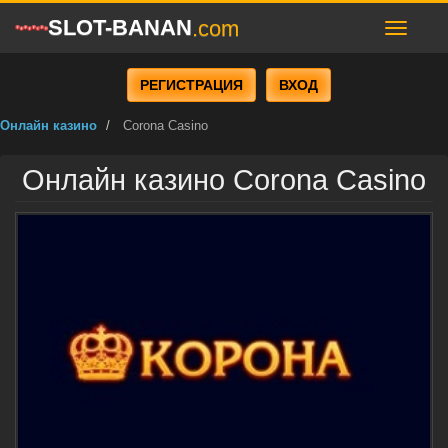
SLOT-BANAN
.com
РЕГИСТРАЦИЯ
ВХОД
Онлайн казино
Corona Casino
Онлайн казино Corona Casino