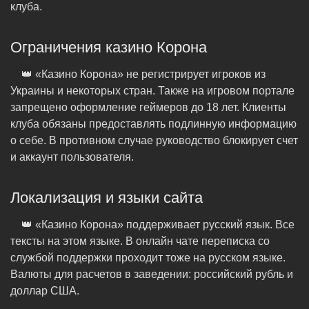
клуба.
Ограничения казино Корона
👑 «Казино Корона» не регистрирует игроков из
Украины и некоторых стран. Также на игровом портале
запрещено оформление геймеров до 18 лет. Клиенты
клуба обязаны предоставлять подлинную информацию
о себе. В противном случае руководство блокирует счет
и аккаунт пользователя.
Локализация и языки сайта
👑 «Казино Корона» поддерживает русский язык. Все
тексты на этом языке. В онлайн чате переписка со
службой поддержки проходит тоже на русском языке.
Валюты для расчетов в заведении: российский рубль и
доллар США.