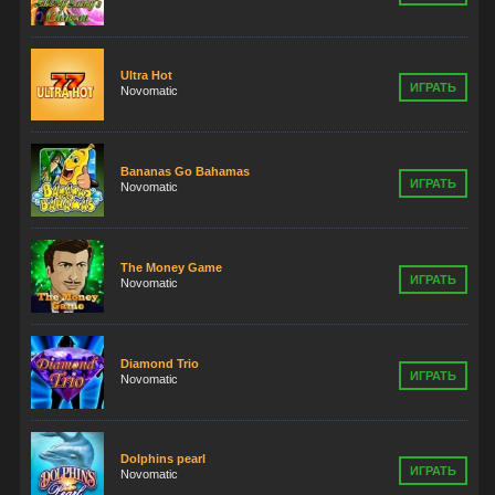
Ultra Hot
ИГРАТЬ
Novomatic
Bananas Go Bahamas
ИГРАТЬ
Novomatic
The Money Game
ИГРАТЬ
Novomatic
Diamond Trio
ИГРАТЬ
Novomatic
Dolphins pearl
ИГРАТЬ
Novomatic