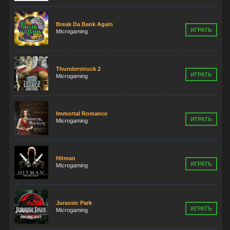
Break Da Bank Again
ИГРАТЬ
Microgaming
Thunderstruck 2
ИГРАТЬ
Microgaming
Immortal Romance
ИГРАТЬ
Microgaming
Hitman
ИГРАТЬ
Microgaming
Jurassic Park
ИГРАТЬ
Microgaming