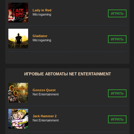
Lady in Red
ИГРАТЬ
Microgaming
Gladiator
ИГРАТЬ
Microgaming
ИГРОВЫЕ АВТОМАТЫ NET ENTERTAINMENT
Gonzos Quest
ИГРАТЬ
Net Entertainment
Jack Hammer 2
ИГРАТЬ
Net Entertainment