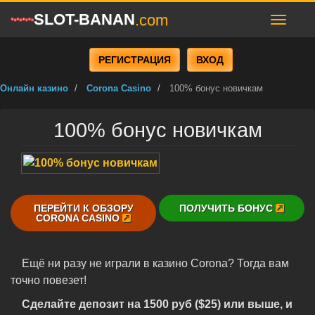
SLOT-BANAN
.com
РЕГИСТРАЦИЯ
ВХОД
Онлайн казино
Corona Casino
100% бонус новичкам
100% бонус новичкам
ПЕРЕЙТИ К ОБЗОРУ
ПОЛУЧИТЬ БОНУС
CORONA CASINO
Ещё ни разу не играли в казино Corona? Тогда вам
точно повезет!
Сделайте депозит на 1500 руб ($25) или выше, и