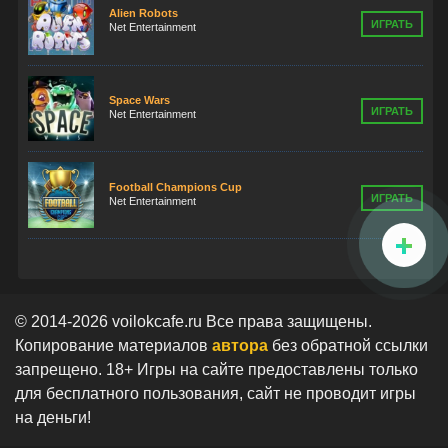
Alien Robots
ИГРАТЬ
Net Entertainment
Space Wars
ИГРАТЬ
Net Entertainment
Football Champions Cup
ИГРАТЬ
Net Entertainment
© 2014-2026
voilokcafe.ru
Все права защищены.
Копирование материалов
автора
без обратной ссылки
запрещено. 18+ Игры на сайте предоставлены только
для бесплатного пользования, сайт не проводит игры
на деньги!