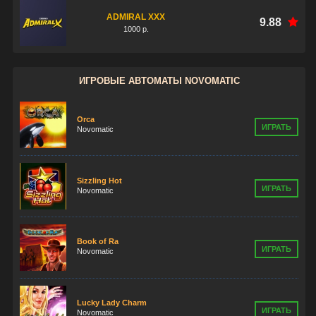
ADMIRAL XXX
9.88
1000 р.
ИГРОВЫЕ АВТОМАТЫ NOVOMATIC
Orca
ИГРАТЬ
Novomatic
Sizzling Hot
ИГРАТЬ
Novomatic
Book of Ra
ИГРАТЬ
Novomatic
Lucky Lady Charm
ИГРАТЬ
Novomatic