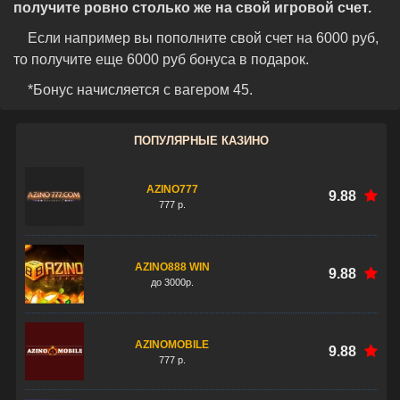
получите ровно столько же на свой игровой счет.
Если например вы пополните свой счет на 6000 руб,
то получите еще 6000 руб бонуса в подарок.
*Бонус начисляется с вагером 45.
ПОПУЛЯРНЫЕ КАЗИНО
AZINO777
9.88
777 р.
AZINO888 WIN
9.88
до 3000р.
AZINOMOBILE
9.88
777 р.