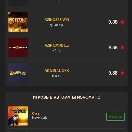
AZINO888 WIN
9.88
до 3000р.
AZINOMOBILE
9.88
777 р.
ADMIRAL XXX
9.88
1000 р.
ИГРОВЫЕ АВТОМАТЫ NOVOMATIC
Orca
ИГРАТЬ
Novomatic