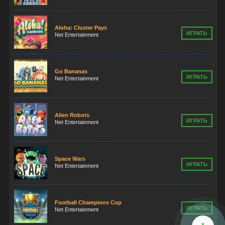
Aloha: Cluster Pays
ИГРАТЬ
Net Entertainment
Go Bananas
ИГРАТЬ
Net Entertainment
Alien Robots
ИГРАТЬ
Net Entertainment
Space Wars
ИГРАТЬ
Net Entertainment
Football Champions Cup
ИГРАТЬ
Net Entertainment