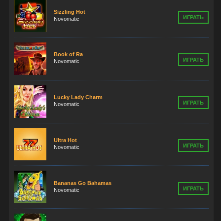
Sizzling Hot
ИГРАТЬ
Novomatic
Book of Ra
ИГРАТЬ
Novomatic
Lucky Lady Charm
ИГРАТЬ
Novomatic
Ultra Hot
ИГРАТЬ
Novomatic
Bananas Go Bahamas
ИГРАТЬ
Novomatic