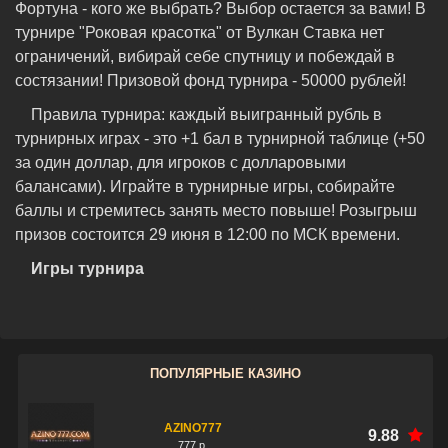
Фортуна - кого же выбрать? Выбор остается за вами! В
турнире "Роковая красотка" от Вулкан Ставка нет
ограничений, вибирай себе спутницу и побеждай в
состязании! Призовой фонд турнира - 50000 рублей!
Правила турнира: каждый выигранный рубль в
турнирных играх - это +1 бал в турнирной таблице (+50
за один доллар, для игроков с долларовыми
балансами). Играйте в турнирные игры, собирайте
баллы и стремитесь занять место повыше! Розыгрыш
призов состоится 29 июня в 12:00 по МСК времени.
Игры турнира
ПОПУЛЯРНЫЕ КАЗИНО
AZINO777
9.88
777 р.