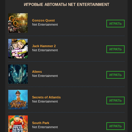
ИГРОВЫЕ АВТОМАТЫ NET ENTERTAINMENT
Gonzos Quest
ИГРАТЬ
Net Entertainment
Jack Hammer 2
ИГРАТЬ
Net Entertainment
Aliens
ИГРАТЬ
Net Entertainment
Secrets of Atlantis
ИГРАТЬ
Net Entertainment
South Park
ИГРАТЬ
Net Entertainment