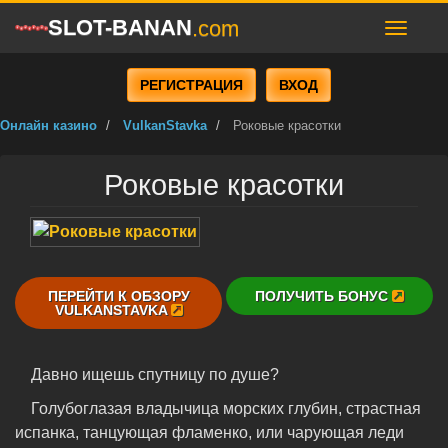
SLOT-BANAN
.com
РЕГИСТРАЦИЯ
ВХОД
Онлайн казино
VulkanStavka
Роковые красотки
Роковые красотки
ПЕРЕЙТИ К ОБЗОРУ
ПОЛУЧИТЬ БОНУС
VULKANSTAVKA
Давно ищешь спутницу по душе?
Голубоглазая владычица морских глубин, страстная
испанка, танцующая фламенко, или чарующая леди