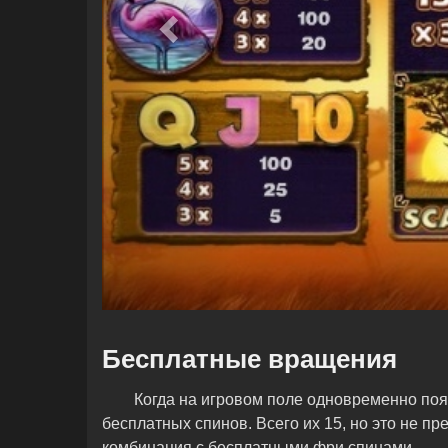
Бесплатные вращения
Когда на игровом поле одновременно поя
бесплатных спинов. Всего их 15, но это не п
комбинация с бесплатными фри спинами.