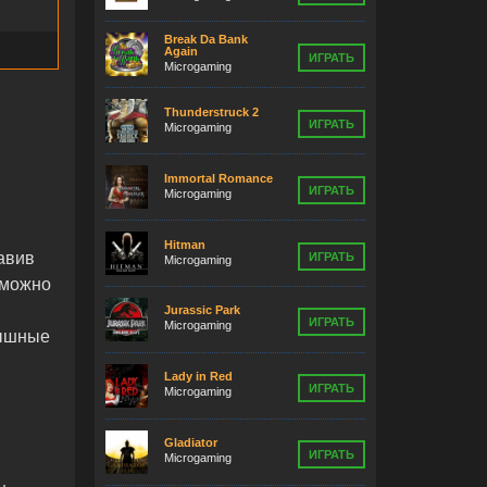
Break Da Bank
Again
ИГРАТЬ
Microgaming
Thunderstruck 2
,
ИГРАТЬ
Microgaming
Immortal Romance
ИГРАТЬ
Microgaming
Hitman
авив
ИГРАТЬ
Microgaming
 можно
Jurassic Park
ИГРАТЬ
Microgaming
рышные
Lady in Red
ИГРАТЬ
Microgaming
Gladiator
ИГРАТЬ
Microgaming