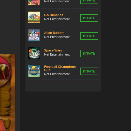
ИГРАТЬ
Net Entertainment
Go Bananas
ИГРАТЬ
Net Entertainment
Alien Robots
ИГРАТЬ
Net Entertainment
Space Wars
ИГРАТЬ
Net Entertainment
Football Champions
Cup
ИГРАТЬ
Net Entertainment