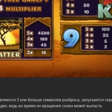
вляются 3 или больше символов разброса, запускается сер
редел, ведь во время их вращения снова может выпасть