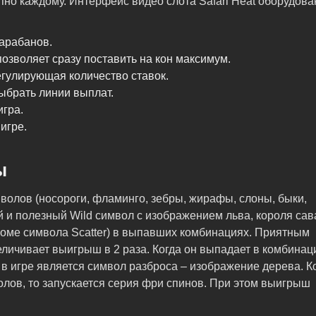
пно каждому. Интерфейс видео слота Safari Heat оборудова
барабанов.
 позволяет сразу поставить на кон максимум.
 регулирующая количество ставок.
ыбрать линии выплат.
игра.
игре.
ы
олов (носороги, фламинго, зебры, жирафы, слоны, быки,
й и полезный Wild символ с изображением льва, короля сав
роме символа Scatter) в выпавших комбинациях. Приятным
еличивает выигрыш в 2 раза. Когда он выпадает в комбинаци
 игре является символ разброса – изображение дерева. Ко
олов, то запускается серия фри спинов. При этом выигрыш