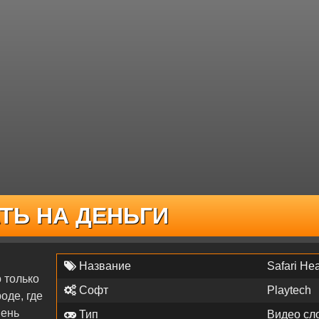
ТЬ НА ДЕНЬГИ
Название
Safari Hea
 только
Софт
Playtech
оде, где
вень
Тип
Видео сл