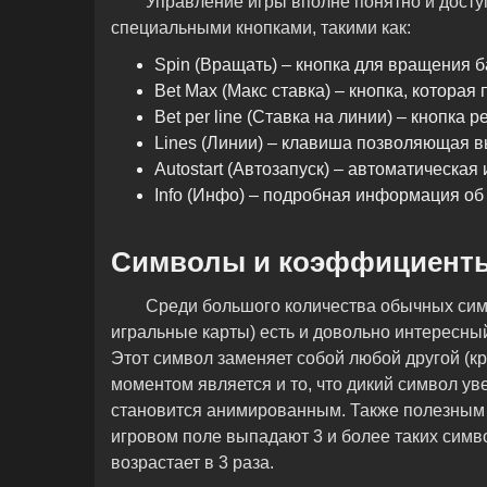
Управление игры вполне понятно и досту
специальными кнопками, такими как:
Spin (Вращать) – кнопка для вращения 
Bet Max (Макс ставка) – кнопка, которая
Bet per line (Ставка на линии) – кнопка
Lines (Линии) – клавиша позволяющая в
Autostart (Автозапуск) – автоматическая 
Info (Инфо) – подробная информация об 
Символы и коэффициент
Среди большого количества обычных симв
игральные карты) есть и довольно интересны
Этот символ заменяет собой любой другой (к
моментом является и то, что дикий символ ув
становится анимированным. Также полезным в
игровом поле выпадают 3 и более таких симв
возрастает в 3 раза.