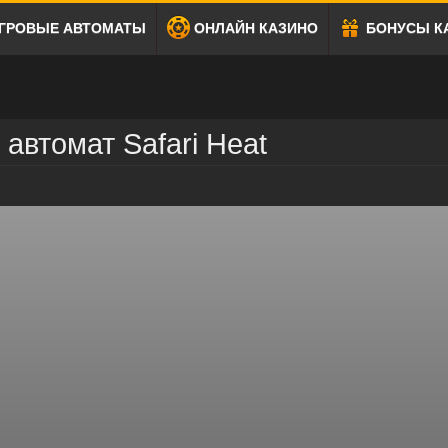
ГРОВЫЕ АВТОМАТЫ
ОНЛАЙН КАЗИНО
БОНУСЫ К
 автомат Safari Heat