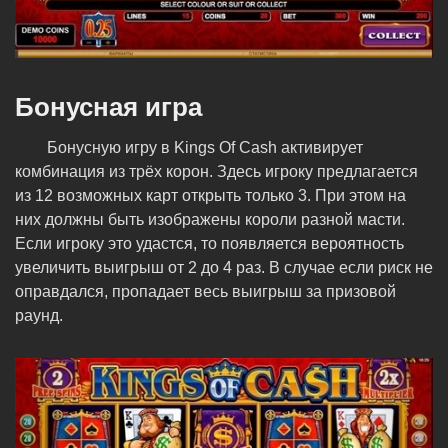
Бонусная игра
Бонусную игру в Kings Of Cash активирует
комбинация из трёх корон. Здесь игроку предлагается
из 12 возможных карт открыть только 3. При этом на
них должны быть изображены короли разной масти.
Если игроку это удастся, то появляется вероятность
увеличить выигрыш от 2 до 4 раз. В случае если риск не
оправдался, пропадает весь выигрыш за призовой
раунд.