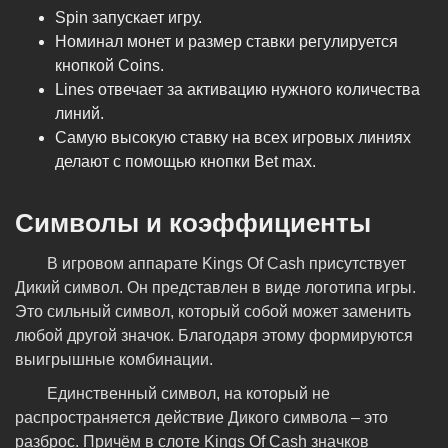
Spin запускает игру.
Номинал монет и размер ставки регулируется
кнопкой Coins.
Lines отвечает за активацию нужного количества
линий.
Самую высокую ставку на всех игровых линиях
делают с помощью кнопки Bet max.
Символы и коэффициенты
В игровом аппарате Kings Of Cash присутствует
Дикий символ. Он представлен в виде логотипа игры.
Это сильный символ, который собой может заменить
любой другой значок. Благодаря этому формируются
выигрышные комбинации.
Единственный символ, на который не
распространяется действие Дикого символа – это
разброс. Причём в слоте Kings Of Cash значков