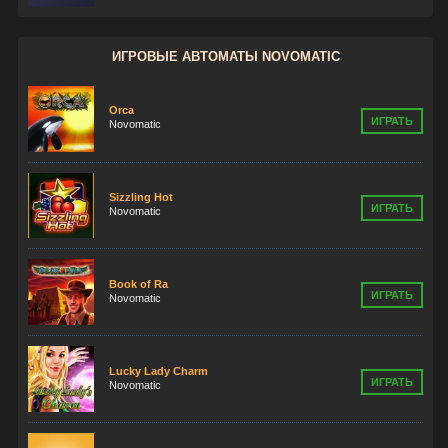
ИГРОВЫЕ АВТОМАТЫ NOVOMATIC
Orca
ИГРАТЬ
Novomatic
Sizzling Hot
ИГРАТЬ
Novomatic
Book of Ra
ИГРАТЬ
Novomatic
Lucky Lady Charm
ИГРАТЬ
Novomatic