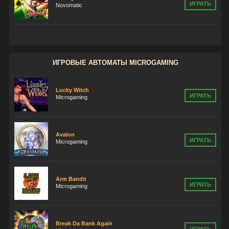
ИГРАТЬ
Novomatic
ИГРОВЫЕ АВТОМАТЫ MICROGAMING
Lucky Witch
ИГРАТЬ
Microgaming
Avalon
ИГРАТЬ
Microgaming
Arm Bandit
ИГРАТЬ
Microgaming
Break Da Bank Again
ИГРАТЬ