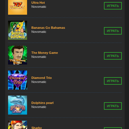
Ultra Hot
ИГРАТЬ
Novomatic
Bananas Go Bahamas
ИГРАТЬ
Novomatic
The Money Game
ИГРАТЬ
Novomatic
Diamond Trio
ИГРАТЬ
Novomatic
Dolphins pearl
ИГРАТЬ
Novomatic
Sharky