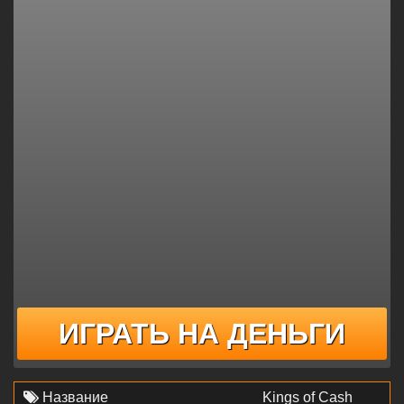
ИГРАТЬ НА ДЕНЬГИ
Название
Kings of Cash