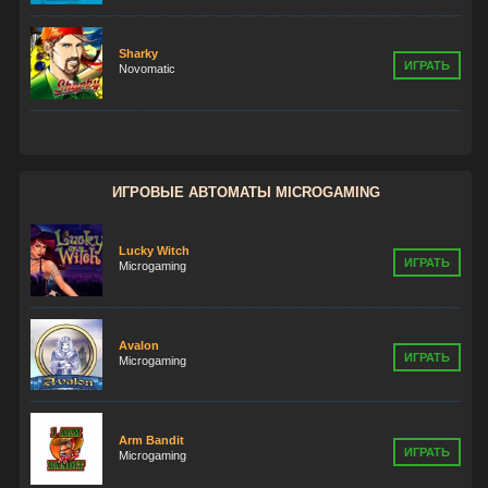
Sharky
ИГРАТЬ
Novomatic
ИГРОВЫЕ АВТОМАТЫ MICROGAMING
Lucky Witch
ИГРАТЬ
Microgaming
Avalon
ИГРАТЬ
Microgaming
Arm Bandit
ИГРАТЬ
Microgaming