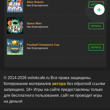
Alien Robots
ИГРАТЬ
Net Entertainment
Space Wars
ИГРАТЬ
Net Entertainment
Football Champions Cup
ИГРАТЬ
Net Entertainment
© 2014-2026
voilokcafe.ru
Все права защищены.
Копирование материалов
автора
без обратной ссылки
запрещено. 18+ Игры на сайте предоставлены только
для бесплатного пользования, сайт не проводит игры
на деньги!