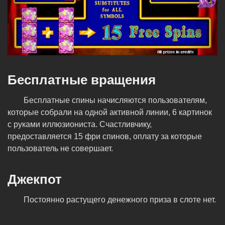
Бесплатные вращения
Бесплатные спины начисляются пользователям,
которые собрали на одной активной линии, 6 картинок
с руками иллюзиониста. Счастливчику,
предоставляется 15 фри спинов, оплату за которые
пользователь не совершает.
Джекпот
Постоянно растущего денежного приза в слоте нет.