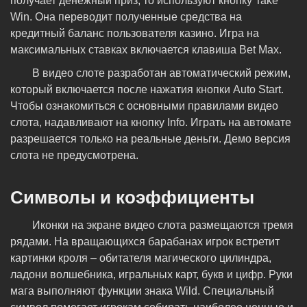
получает денежный приз, то используют кнопку Take
Win. Она переводит полученные средства на
кредитный баланс пользователя казино. Игра на
максимальных ставках включается клавиша Bet Max.
В видео слоте разработан автоматический режим,
который включается после нажатия кнопки Auto Start.
Чтобы ознакомиться с основными правилами видео
слота, надавливают на кнопку Info. Играть на автомате
разрешается только на реальные деньги. Демо версия
слота не предусмотрена.
Символы и коэффициенты
Иконки на экране видео слота размещаются тремя
рядами. На вращающихся барабанах игрок встретит
картинки кроля – обитателя магического цилиндра,
ладони волшебника, игральных карт, букв и цифр. Руки
мага выполняют функции знака Wild. Специальный