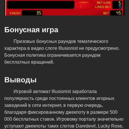
Бонусная игра
Призовых бонусных раундов тематического
характера в видео слоте Illusionist не предусмотрено.
Бонусная политика ограничивается раундом
бесплатных вращений.
Выводы
Игровой автомат Illusionist заработала
популярность среди постоянных клиентов игорных
заведений в сети интернет, в первую очередь,
благодаря фиксированному джекпоту в размере 500
000 бесплатных ставок. Игровому порталу значительно
уступают джекпоты таких слотов Daredevil, Lucky Rose,