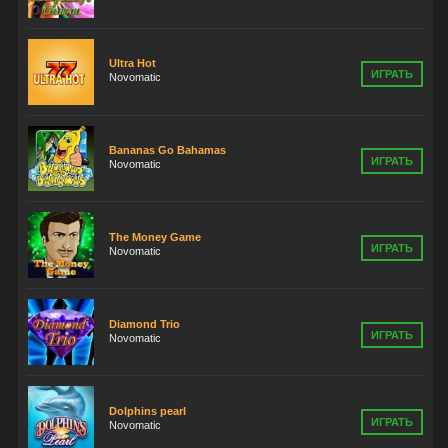
Ultra Hot
ИГРАТЬ
Novomatic
Bananas Go Bahamas
ИГРАТЬ
Novomatic
The Money Game
ИГРАТЬ
Novomatic
Diamond Trio
ИГРАТЬ
Novomatic
Dolphins pearl
ИГРАТЬ
Novomatic