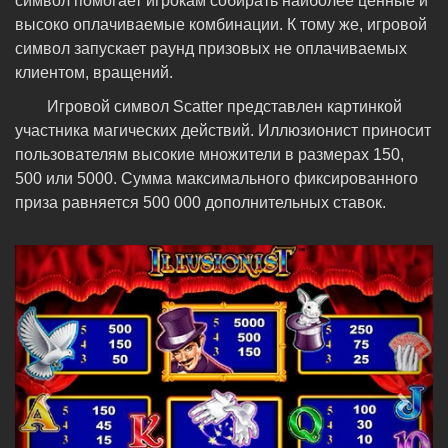
символ помогает игрокам собирать наиболее ценные и
высоко оплачиваемые комбинации. К тому же, игровой
символ запускает раунд призовых не оплачиваемых
клиентом, вращений.
Игровой символ Scatter представлен картинкой
участника магических действий. Иллюзионист приносит
пользователям высокие множители в размерах 150,
500 или 5000. Сумма максимального фиксированного
приза равняется 500 000 дополнительных ставок.