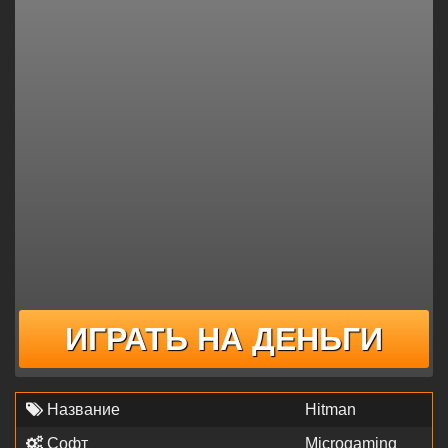
ИГРАТЬ НА ДЕНЬГИ
Название
Hitman
Софт
Microgaming