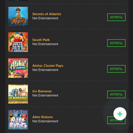
Secrets of Atlantis
ИГРАТЬ
Net Entertainment
South Park
ИГРАТЬ
Net Entertainment
Aloha: Cluster Pays
ИГРАТЬ
Net Entertainment
Go Bananas
ИГРАТЬ
Net Entertainment
Alien Robots
ИГРАТЬ
Net Entertainment