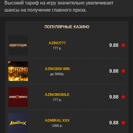
Высокий тариф на игру значительно увеличивает
шансы на получение главного приза.
ПОПУЛЯРНЫЕ КАЗИНО
AZINO777
9.88
777 р.
AZINO888 WIN
9.88
до 3000р.
AZINOMOBILE
9.88
777 р.
ADMIRAL XXX
9.88
1000 р.