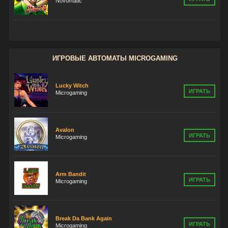
Novomatic
ИГРОВЫЕ АВТОМАТЫ MICROGAMING
Lucky Witch
ИГРАТЬ
Microgaming
Avalon
ИГРАТЬ
Microgaming
Arm Bandit
ИГРАТЬ
Microgaming
Break Da Bank Again
ИГРАТЬ
Microgaming