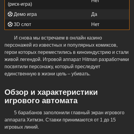
Нет
(риск-игра)
Демо игра
Да
3D слот
Нет
И снова мы встречаем в онлайн казино
персонажей из известных и популярных комиксов,
герои которых переместились в киноиндустрию и стали
живой легендой. Игровой аппарат Hitman разработчики
посвятили персонажу, который преследует
единственную в жизни цель – убивать.
Обзор и характеристики
игрового автомата
5 барабанов заполонили главный экран игрового
аппарата Хитмэн. Ставки принимаются от 1 до 15
игровых линий.