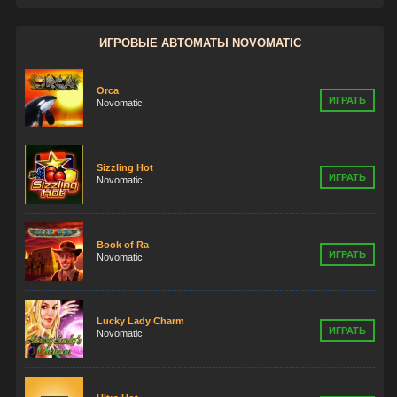
ИГРОВЫЕ АВТОМАТЫ NOVOMATIC
Orca
ИГРАТЬ
Novomatic
Sizzling Hot
ИГРАТЬ
Novomatic
Book of Ra
ИГРАТЬ
Novomatic
Lucky Lady Charm
ИГРАТЬ
Novomatic