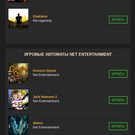
Gladiator
ИГРАТЬ
Microgaming
ИГРОВЫЕ АВТОМАТЫ NET ENTERTAINMENT
Gonzos Quest
ИГРАТЬ
Net Entertainment
Jack Hammer 2
ИГРАТЬ
Net Entertainment
Aliens
ИГРАТЬ
Net Entertainment