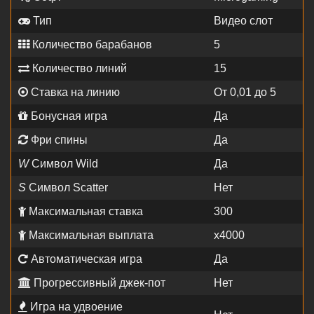
Тип
Видео слот
Количество барабанов
5
Количество линий
15
Ставка на линию
От 0,01 до 5
Бонусная игра
Да
Фри спины
Да
W
Символ Wild
Да
S
Символ Scatter
Нет
Максимальная ставка
300
Максимальная выплата
x4000
Автоматическая игра
Да
Прогрессивный джек-пот
Нет
Игра на удвоение