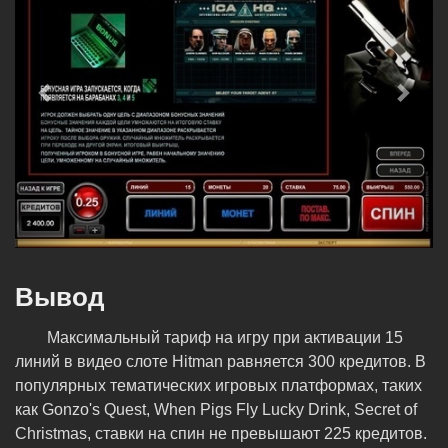
Вывод
Максимальный тариф на игру при активации 15
линий в видео слоте Hitman равняется 300 кредитов. В
популярных тематических игровых платформах, таких
как Gonzo's Quest, When Pigs Fly Lucky Drink, Secret of
Christmas, ставки на спин не превышают 225 кредитов.