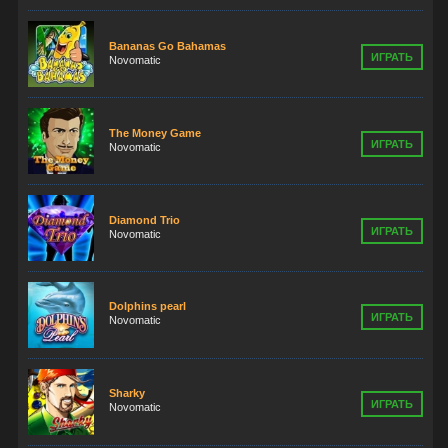
Bananas Go Bahamas
ИГРАТЬ
Novomatic
The Money Game
ИГРАТЬ
Novomatic
Diamond Trio
ИГРАТЬ
Novomatic
Dolphins pearl
ИГРАТЬ
Novomatic
Sharky
ИГРАТЬ
Novomatic