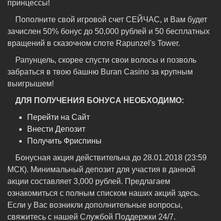
принцессы!
Пополните свой игровой счет СЕЙЧАС, и Вам будет
зачислен 50% бонус до 50,000 рублей и 50 бесплатных
вращений в сказочном слоте Rapunzel's Tower.
Рапунцель, скорее спусти свои волосы и позволь
забраться в твою башню Buran Casino за крупным
выигрышем!
ДЛЯ ПОЛУЧЕНИЯ БОНУСА НЕОБХОДИМО:
Перейти на Сайт
Внести Депозит
Получить Фриспины
Бонусная акция действительна до 28.01.2018 (23:59
МСК). Минимальный депозит для участия в данной
акции составляет 3,000 рублей. Предлагаем
ознакомиться с полным списком наших акций здесь.
Если у Вас возникли дополнительные вопросы,
свяжитесь с нашей Службой Поддержки 24/7.