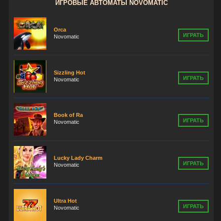
ИГРОВЫЕ АВТОМАТЫ NOVOMATIC
Orca
ИГРАТЬ
Novomatic
Sizzling Hot
ИГРАТЬ
Novomatic
Book of Ra
ИГРАТЬ
Novomatic
Lucky Lady Charm
ИГРАТЬ
Novomatic
Ultra Hot
ИГРАТЬ
Novomatic