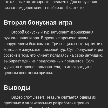
стеклянные антикварные предметы. Для получения
вознаграждения клиент выбирает 3 картинки.
Вторая бонусная игра
Второй бонусный тур запускают изображения
ручного навигатора. В древние времена таким
сооружением был компас. Три специальные картинки с
компасом запускают призовой тур. Суть бонусной игры
состоит в том, что клиент, полагаясь на свою интуицию,
выбирает один из предложенных предметов. Если
удача на стороне пользователя, то игрок уходит с
ценным денежным призом.
Выводы
Видео слот Desert Treasure считается одним из
приятных и увлекательных разработок игровых