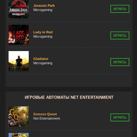
Jurassic Park
ИГРАТЬ
Microgaming
Lady in Red
ИГРАТЬ
Microgaming
Gladiator
ИГРАТЬ
Microgaming
ИГРОВЫЕ АВТОМАТЫ NET ENTERTAINMENT
Gonzos Quest
ИГРАТЬ
Net Entertainment