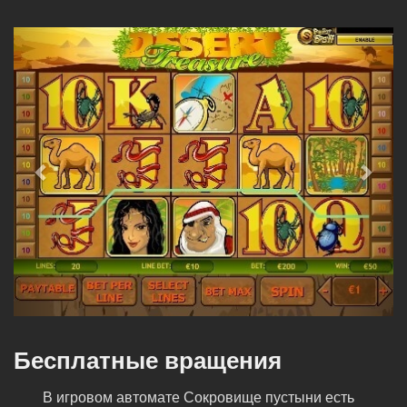
Бесплатные вращения
В игровом автомате Сокровище пустыни есть