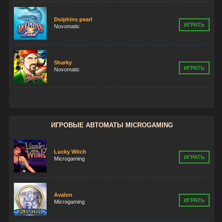
Dolphins pearl
ИГРАТЬ
Novomatic
Sharky
ИГРАТЬ
Novomatic
ИГРОВЫЕ АВТОМАТЫ MICROGAMING
Lucky Witch
ИГРАТЬ
Microgaming
Avalon
ИГРАТЬ
Microgaming