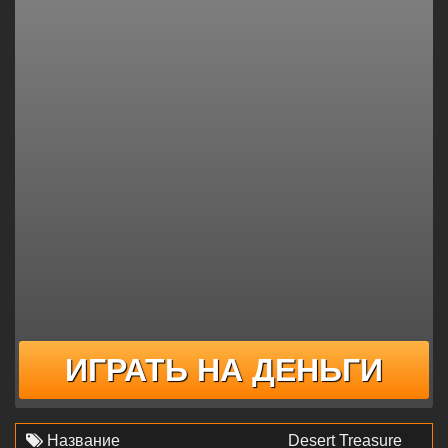
ИГРАТЬ НА ДЕНЬГИ
Название
Desert Treasure