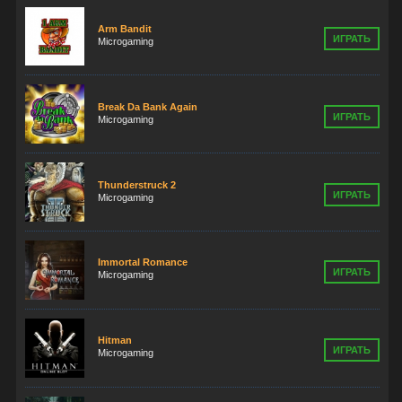
Arm Bandit
ИГРАТЬ
Microgaming
Break Da Bank Again
ИГРАТЬ
Microgaming
Thunderstruck 2
ИГРАТЬ
Microgaming
Immortal Romance
ИГРАТЬ
Microgaming
Hitman
ИГРАТЬ
Microgaming