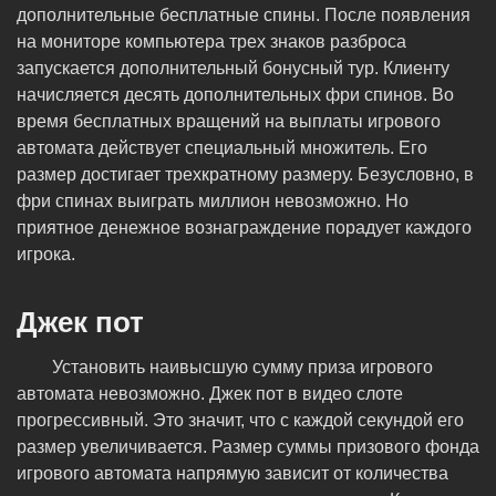
дополнительные бесплатные спины. После появления
на мониторе компьютера трех знаков разброса
запускается дополнительный бонусный тур. Клиенту
начисляется десять дополнительных фри спинов. Во
время бесплатных вращений на выплаты игрового
автомата действует специальный множитель. Его
размер достигает трехкратному размеру. Безусловно, в
фри спинах выиграть миллион невозможно. Но
приятное денежное вознаграждение порадует каждого
игрока.
Джек пот
Установить наивысшую сумму приза игрового
автомата невозможно. Джек пот в видео слоте
прогрессивный. Это значит, что с каждой секундой его
размер увеличивается. Размер суммы призового фонда
игрового автомата напрямую зависит от количества