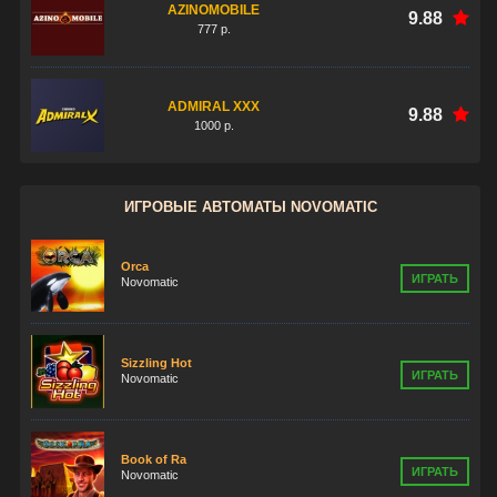
AZINOMOBILE
9.88
777 р.
ADMIRAL XXX
9.88
1000 р.
ИГРОВЫЕ АВТОМАТЫ NOVOMATIC
Orca
ИГРАТЬ
Novomatic
Sizzling Hot
ИГРАТЬ
Novomatic
Book of Ra
ИГРАТЬ
Novomatic