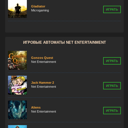
Gladiator
ИГРАТЬ
Microgaming
ИГРОВЫЕ АВТОМАТЫ NET ENTERTAINMENT
Gonzos Quest
ИГРАТЬ
Net Entertainment
Jack Hammer 2
ИГРАТЬ
Net Entertainment
Aliens
ИГРАТЬ
Net Entertainment