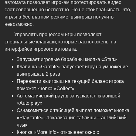
автомата позволяет игрокам протестировать видео
слот совершенно бесплатно. Но не стоит забывать, что,
играя в бесплатном режиме, выигрыш получить
невозможно.
Управлять процессом игры позволяют
специальные клавиши, которые расположены на
интерфейсе игрового автомата.
Запускает игровые барабаны кнопка «Start»
Клавиша «Gamble» запускает игру на умножение
выигрыша в 2 раза
Перевести выигрыш на текущий баланс игрока
поможет кнопка «Collect»
Автоматический раунд запускается клавишей
«Auto play»
Ознакомиться с таблицей выплат поможет кнопка
«Play table». Локализация таблицы – английский
язык
Кнопка «More info» открывает окно с