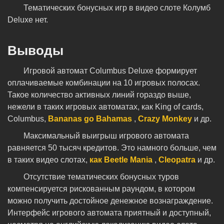
Тематических бонусных игр в видео слоте Колумб
Deluxe нет.
Выводы
Игровой автомат Columbus Deluxe формирует
оплачиваемые комбинации на 10 игровых полосах.
Такое количество активных линий гораздо выше,
нежели в таких игровых автоматах, как King of cards,
Columbus,
Bananas go Bahamas
,
Crazy Monkey
и др.
Максимальный выигрыш игрового автомата
равняется 50 тысяч кредитов. Это намного больше, чем
в таких видео слотах,
как Beetle Mania
,
Cleopatra
и др.
Отсутствие тематических бонусных туров
компенсируется рискованным раундом, в котором
можно получить достойное денежное вознаграждение.
Интерфейс игрового автомата приятный и доступный,