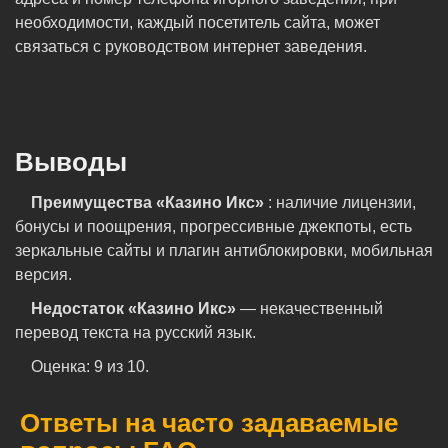
необходимости, каждый посетитель сайта, может
связаться с руководством интернет заведения.
Выводы
Преимущества «Казино Икс»
: наличие лицензии,
бонусы и поощрения, прогрессивные джекпоты, есть
зеркальные сайты и плагин антиблокировки, мобильная
версия.
Недостаток «Казино Икс»
— некачественный
перевод текста на русский язык.
Оценка: 9 из 10.
Ответы на часто задаваемые