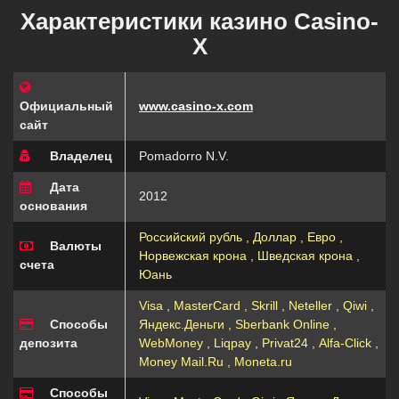
Характеристики казино Casino-
X
Официальный
www.casino-x.com
сайт
Владелец
Pomadorro N.V.
Дата
2012
основания
Российский рубль ,
Доллар ,
Евро ,
Валюты
Норвежская крона ,
Шведская крона ,
счета
Юань
Visa ,
MasterCard ,
Skrill ,
Neteller ,
Qiwi ,
Способы
Яндекс.Деньги ,
Sberbank Online ,
депозита
WebMoney ,
Liqpay ,
Privat24 ,
Alfa-Click ,
Money Mail.Ru ,
Moneta.ru
Способы