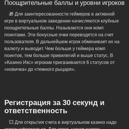
Поощрительные баллы и уровни игроков
🎁 Для заинтересованности геймеров в активной
игре в виртуальном заведении начисляются клубные
поощрительные баллы. Называются они комп
поинтами. Эти бонусные очки переводятся на счет
пользователя. В дальнейшем игрок обменивает их на
валюту и выводит. Чем больше у геймера комп
поинтов, тем больше привилегий и выше статус. В
«Казино Икс» игрокам присваивается 6 статусов от
«новичка» до «темного рыцаря».
Регистрация за 30 секунд и
ответственность
💥 Для открытия счета в виртуальном казино надо