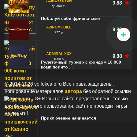
AZINO888 WIN
9.88
до 3000р.
Побалуй себя фриспинами
AZINOMOBILE
9.88
777 р.
ADMIRAL XXX
9.88
1000 р.
Рулеточный турнир с фондом 10 000
комп поинто ...
© 2014-2026
voilokcafe.ru
Все права защищены.
Копирование материалов
автора
без обратной ссылки
запрещено. 18+ Игры на сайте предоставлены только
для бесплатного пользования, сайт не проводит игры
на деньги!
Приключение начинается