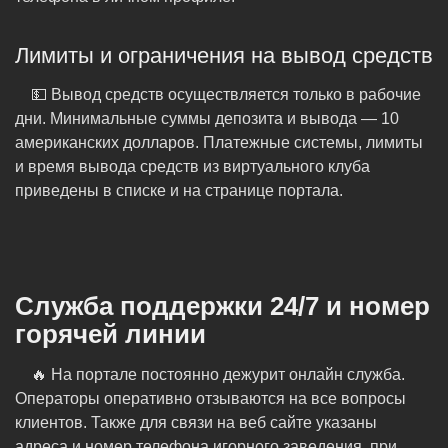
Лимиты и ограничения на вывод средств
💵 Вывод средств осуществляется только в рабочие
дни. Минимальные суммы депозита и вывода — 10
американских долларов. Платежные системы, лимиты
и время вывода средств из виртуального клуба
приведены в списке и на странице портала.
Служба поддержки 24/7 и номер
горячей линии
🔥 На портале постоянно дежурит онлайн служба.
Операторы оперативно отзываются на все вопросы
клиентов. Также для связи на веб сайте указаны
адреса и номер телефона игорного заведения, при