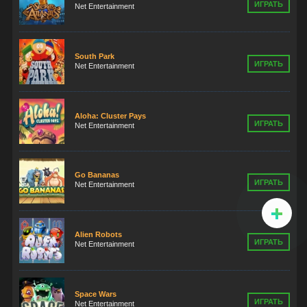
ИГРАТЬ
Net Entertainment
South Park
ИГРАТЬ
Net Entertainment
Aloha: Cluster Pays
ИГРАТЬ
Net Entertainment
Go Bananas
ИГРАТЬ
Net Entertainment
Alien Robots
ИГРАТЬ
Net Entertainment
Space Wars
ИГРАТЬ
Net Entertainment