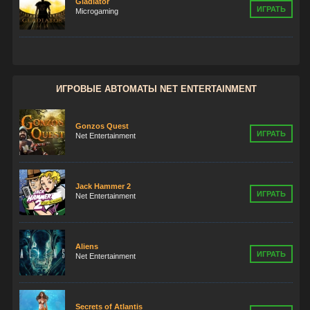
Gladiator
ИГРАТЬ
Microgaming
ИГРОВЫЕ АВТОМАТЫ NET ENTERTAINMENT
Gonzos Quest
ИГРАТЬ
Net Entertainment
Jack Hammer 2
ИГРАТЬ
Net Entertainment
Aliens
ИГРАТЬ
Net Entertainment
Secrets of Atlantis