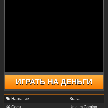
ИГРАТЬ НА ДЕНЬГИ
Название
Bratva
Софт
Unicum Gaming