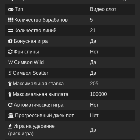
Тип
Видео слот
Количество барабанов
5
Количество линий
21
Бонусная игра
Да
Фри спины
Нет
W
Символ Wild
Да
S
Символ Scatter
Да
Максимальная ставка
205
Максимальная выплата
100000
Автоматическая игра
Нет
Прогрессивный джек-пот
Нет
Игра на удвоение
Да
(риск-игра)