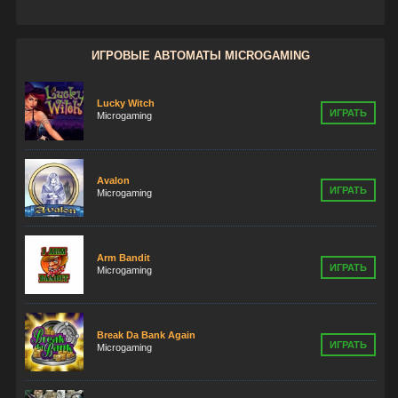
ИГРОВЫЕ АВТОМАТЫ MICROGAMING
Lucky Witch
ИГРАТЬ
Microgaming
Avalon
ИГРАТЬ
Microgaming
Arm Bandit
ИГРАТЬ
Microgaming
Break Da Bank Again
ИГРАТЬ
Microgaming