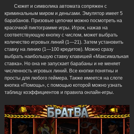
Сюжет и символика автомата сопряжен с
криминальным миром и деньгами. Эмулятор имеет 5
барабанов. Призовые цепочки можно посмотреть на
красочной пиктограмме игры. Игрок, нажав на
соответствующую кнопку с числом, может выбрать
количество игровых линий (1—21). Затем установить
ставку на линию (1—100 кредитов). Можно сразу
выбрать наибольшую ставку клавишей «Максимальная
ставка». Но она не запускает барабаны и не меняет
численность игровых линий. Все кнопки понятны и
просты для любого геймера. Также имеется на слоте
кнопка «Помощь», с помощью которой можно узнать
таблицу коэффициентов и правила онлайн-игры.