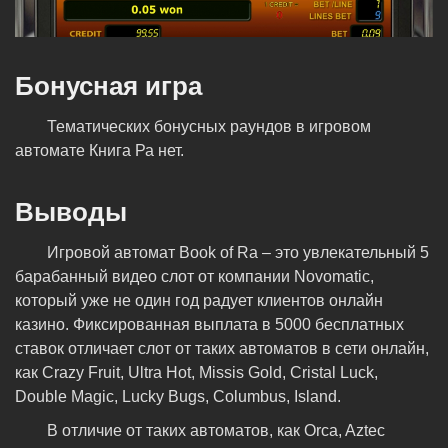
Бонусная игра
Тематических бонусных раундов в игровом
автомате Книга Ра нет.
Выводы
Игровой автомат Book of Ra – это увлекательный 5
барабанный видео слот от компании Novomatic,
который уже не один год радует клиентов онлайн
казино. Фиксированная выплата в 5000 бесплатных
ставок отличает слот от таких автоматов в сети онлайн,
как Crazy Fruit, Ultra Hot, Missis Gold, Cristal Luck,
Double Magic, Lucky Bugs, Columbus, Island.
В отличие от таких автоматов, как Orca, Aztec