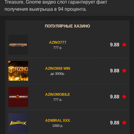
Treasure, Gnome видео слот гарантирует факт
получения выигрыша в 94 процента.
ПОПУЛЯРНЫЕ КАЗИНО
AZINO777
9.88
777 р.
AZINO888 WIN
9.88
до 3000р.
AZINOMOBILE
9.88
777 р.
ADMIRAL XXX
9.88
1000 р.