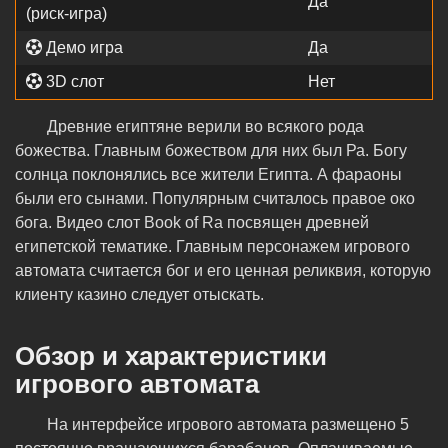
Да
(риск-игра)
Демо игра
Да
3D слот
Нет
Древние египтяне верили во всякого рода
божества. Главным божеством для них был Ра. Богу
солнца поклонялись все жители Египта. А фараоны
были его сынами. Популярным считалось правое око
бога. Видео слот Book of Ra посвящен древней
египетской тематике. Главным персонажем игрового
автомата считается бог и его ценная реликвия, которую
клиенту казино следует отыскать.
Обзор и характеристики
игрового автомата
На интерфейсе игрового автомата размещено 5