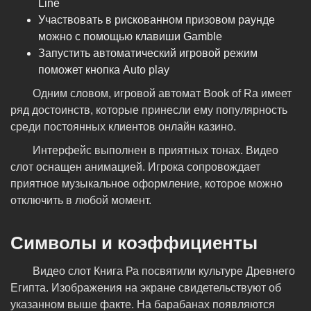
Line
Участвовать в рискованном призовом раунде
можно с помощью клавиши Gamble
Запустить автоматический игровой режим
поможет кнопка Auto play
Одним словом, игровой автомат Book of Ra имеет
ряд достоинств, которые принесли ему популярность
среди постоянных клиентов онлайн казино.
Интерфейс выполнен в приятных тонах. Видео
слот оснащен анимацией. Игрока сопровождает
приятное музыкальное оформление, которое можно
отключить в любой момент.
Символы и коэффициенты
Видео слот Книга Ра посвятили культуре Древнего
Египта. Изображения на экране свидетельствуют об
указанном выше факте. На барабанах появляются