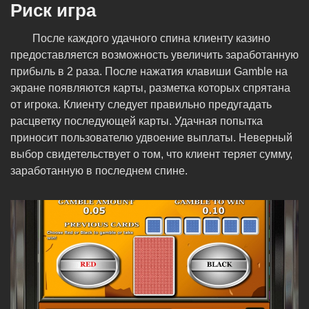
Риск игра
После каждого удачного спина клиенту казино
предоставляется возможность увеличить заработанную
прибыль в 2 раза. После нажатия клавиши Gamble на
экране появляются карты, разметка которых спрятана
от игрока. Клиенту следует правильно предугадать
расцветку последующей карты. Удачная попытка
приносит пользователю удвоение выплаты. Неверный
выбор свидетельствует о том, что клиент теряет сумму,
заработанную в последнем спине.