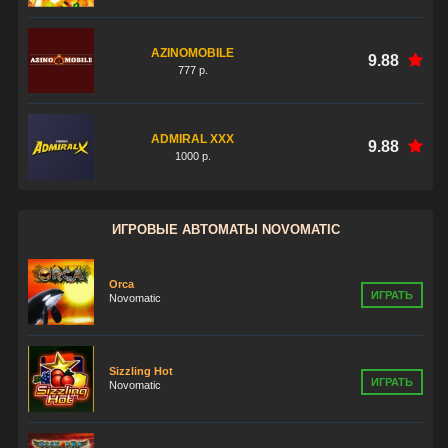
AZINOMOBILE
9.88
777 р.
ADMIRAL XXX
9.88
1000 р.
ИГРОВЫЕ АВТОМАТЫ NOVOMATIC
Orca
ИГРАТЬ
Novomatic
Sizzling Hot
ИГРАТЬ
Novomatic