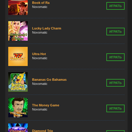
Book of Ra
ИГРАТЬ
Novomatic
Lucky Lady Charm
ИГРАТЬ
Novomatic
Ultra Hot
ИГРАТЬ
Novomatic
Bananas Go Bahamas
ИГРАТЬ
Novomatic
The Money Game
ИГРАТЬ
Novomatic
Diamond Trio