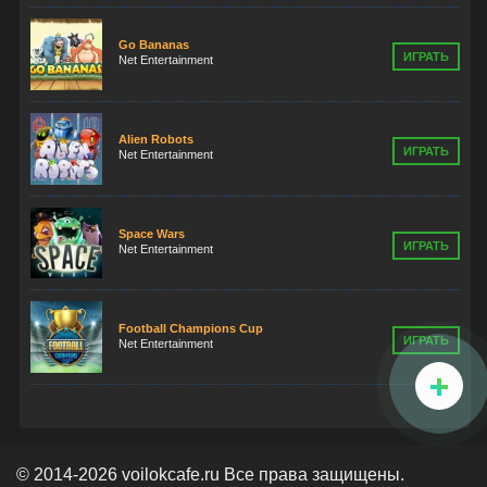
Go Bananas
ИГРАТЬ
Net Entertainment
Alien Robots
ИГРАТЬ
Net Entertainment
Space Wars
ИГРАТЬ
Net Entertainment
Football Champions Cup
ИГРАТЬ
Net Entertainment
© 2014-2026
voilokcafe.ru
Все права защищены.