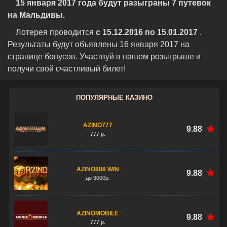
15 января 2017 года будут разыграны 7 путевок
на Мальдивы.
Лотерея проводится
с 15.12.2016 по 15.01.2017
.
Результаты будут объявлены 16 января 2017 на
странице бонусов. Участвуй в нашем розыгрыше и
получи свой счастливый билет!
ПОПУЛЯРНЫЕ КАЗИНО
AZINO777
9.88
777 р.
AZINO888 WIN
9.88
до 3000р.
AZINOMOBILE
9.88
777 р.