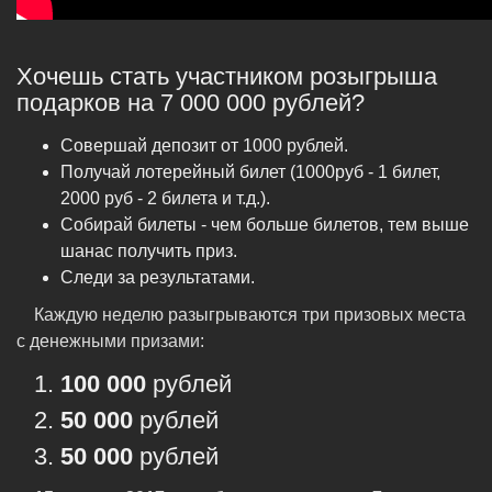
Хочешь стать участником розыгрыша
подарков на 7 000 000 рублей?
Совершай депозит от 1000 рублей.
Получай лотерейный билет (1000руб - 1 билет,
2000 руб - 2 билета и т.д.).
Собирай билеты - чем больше билетов, тем выше
шанас получить приз.
Следи за результатами.
Каждую неделю разыгрываются три призовых места
с денежными призами:
100 000
рублей
50 000
рублей
50 000
рублей