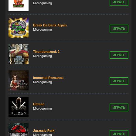
ИГРАТЬ
Microgaming
Break Da Bank Again
ИГРАТЬ
Microgaming
Thunderstruck 2
ИГРАТЬ
Microgaming
Immortal Romance
ИГРАТЬ
Microgaming
Hitman
ИГРАТЬ
Microgaming
Jurassic Park
ИГРАТЬ
Microgaming