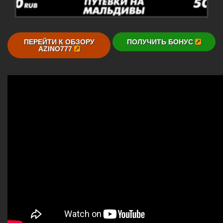
ПЕРЕЙТИ К ОБЗОРУ
ПОЛУЧИТЬ БОНУС
AZINO777